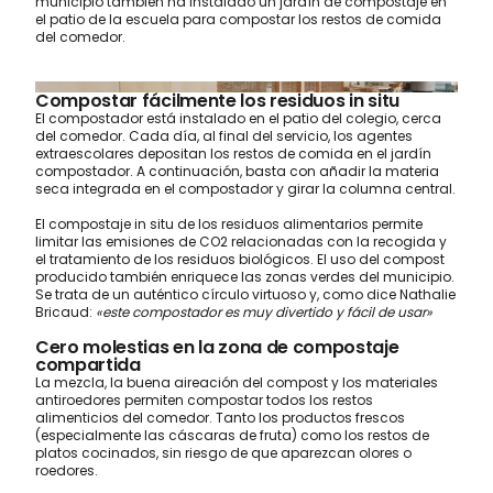
municipio también ha instalado un jardín de compostaje en
el patio de la escuela para compostar los restos de comida
del comedor.
Compostar fácilmente los residuos in situ
El compostador está instalado en el patio del colegio, cerca
del comedor. Cada día, al final del servicio, los agentes
extraescolares depositan los restos de comida en el jardín
compostador. A continuación, basta con añadir la materia
seca integrada en el compostador y girar la columna central.
El compostaje in situ de los residuos alimentarios permite
limitar las emisiones de CO2 relacionadas con la recogida y
el tratamiento de los residuos biológicos. El uso del compost
producido también enriquece las zonas verdes del municipio.
Se trata de un auténtico círculo virtuoso y, como dice Nathalie
Bricaud:
«este compostador es muy divertido y fácil de usar»
Cero molestias en la zona de compostaje
compartida
La mezcla, la buena aireación del compost y los materiales
antiroedores permiten compostar todos los restos
alimenticios del comedor. Tanto los productos frescos
(especialmente las cáscaras de fruta) como los restos de
platos cocinados, sin riesgo de que aparezcan olores o
roedores.