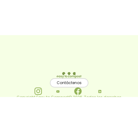
Soluciones de recolección
Recogida de baja frecuencia
Servicio llave en mano
Compostadores patentados
Instalación de compostadores
Un compostador que apoya la agricultura
local
Nuestros compostadores
Nuestra gama
Uso del compostador
Mobiliario educativo
Nuestras innovaciones técnicas
Recursos
Contáctenos
Compostaje para comunidades
Compostaje para universidades
Todos los artículos del blog
Contáctenos
Copyright Easy to Compost© 2026. Todos los derechos
69 rue Henry Potez, 80300 ALBERT, Francia
reservados.
hello@easytocompost.com
Aviso legal
+33 6 10 33 84 44
Contáctenos
Política de privacidad
Blog